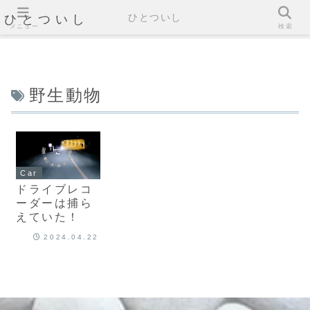
ひとついし
ひとついし
メニュー
検索
野生動物
Car
ドライブレコ
ーダーは捕ら
えていた！
2024.04.22