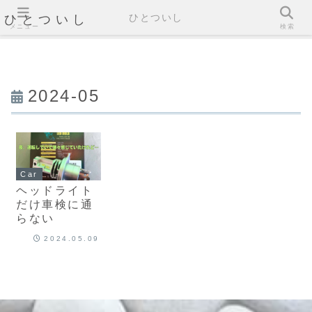
ひとついし
ひとついし
メニュー
検索
2024-05
Car
ヘッドライト
だけ車検に通
らない
2024.05.09