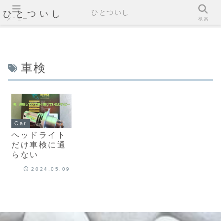
ひとついし
ひとついし
メニュー
検索
車検
Car
ヘッドライト
だけ車検に通
らない
2024.05.09