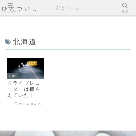
ひとついし
ひとついし
メニュー
検索
北海道
Car
ドライブレコ
ーダーは捕ら
えていた！
2024.04.22